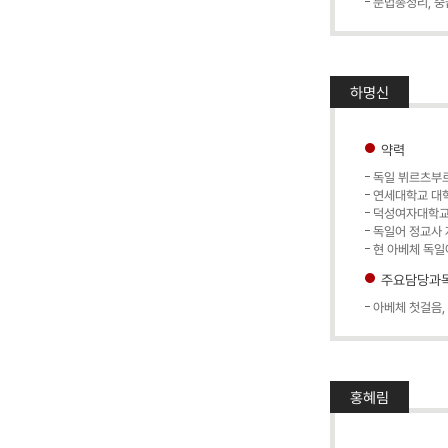
문법총정리, 중급
하명신
약력
독일 뷔르츠부르크(
연세대학교 대학
덕성여자대학교
독일어 정교사
현 아베체 독일
주요담당과
아베체 첫걸음, A
홍혜림