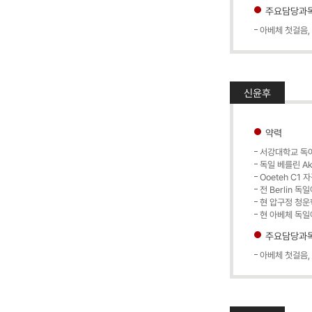
주요담당과
아베체 첫걸음,
신윤후
약력
서강대학교 독
독일 베를린 Aka
Ooeteh C1 
전 Berlin 
현 압구정 청운
현 아베체 독일
주요담당과
아베체 첫걸음,