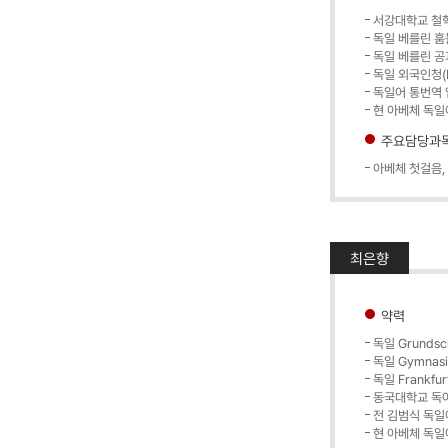
서강대학교 철학
독일 베를린 훔
독일 베를린 공
독일 외국인청(B
독일어 통번역
현 아베체 독일
주요담당과
아베체 첫걸음,
최은향
약력
독일 Grundsc
독일 Gymnasi
독일 Frankfurt
동국대학교 독
전 김범식 독일
현 아베체 독일