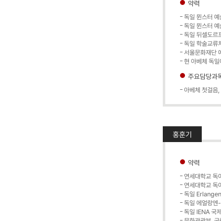
약력
독일 뮌스터 예술대
독일 뮌스터 예술대
독일 뒤셀도르프(He
독일 학술교류처
서울문화재단 
현 아베체 독일
주요담당과
아베체 첫걸음,
홍훈기
약력
연세대학교 독
연세대학교 독
독일 Erlangen
독일 에얼랑엔-뉘른
독일 IENA 
문화관광부, 국