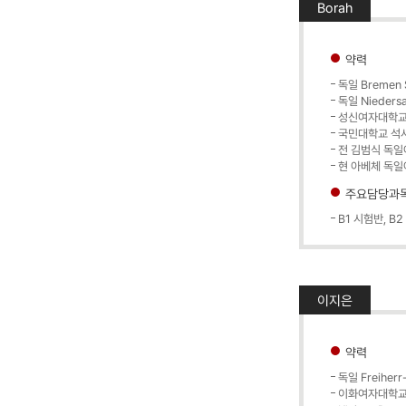
Borah
약력
독일 Bremen S
독일 Niedersa
성신여자대학교
국민대학교 석
전 김범식 독일
현 아베체 독
주요담당과
B1 시험반, B
이지은
약력
독일 Freiher
이화여자대학교