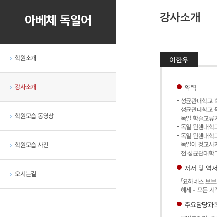
강사소개
아베체 독일어
학원소개
이한우
강사소개
약력
성균관대학교 
성균관대학교 
학원모습 동영상
독일 학술교류처
독일 뮌헨대학교(L
독일 뮌헨대학교
독일어 정교사
학원모습 사진
전 성균관대학
저서 및 역
오시는길
「요하네스 보브로
헤세 - 모든 시
주요담당과