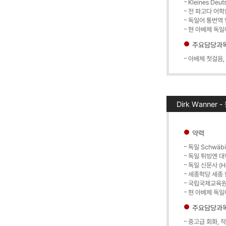
Kleines Deu
전 파고다 어학
독일어 통번역
현 아베체 독일
주요담당과
아베체 첫걸음,
Dirk Wanner
약력
독일 Schwäbi
독일 튀빙엔 대학교 
독일 신문사 (Ha
세종학당 세종 
국립국제교육원 
현 아베체 독일
주요담당과
중고급 회화, 