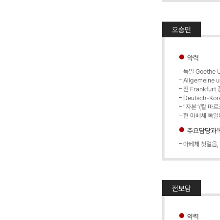
오승민
약력
독일 Goethe Un
Allgemeine u
전 Frankfur
Deutsch-Ko
"자본"(칼 마르
현 아베체 독일
주요담당과
아베체 첫걸음,
전보담
약력