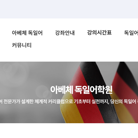
강의시간표
아베체 독일어
강좌안내
독일
커뮤니티